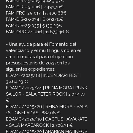
FAM-GIR-25-005 | 4.489,97€
FAM-GIR-25-006 | 2.491,70€
FAM-PRO-25-017 | 5.900,68€
FAM-DIS-25-034 | 6.092,91€
FAM-DIS-25-035 | 5.139,29€
FAM-ORG-24-016 | 11.673,46 €
- Una ayuda para el Fomento del
valenciano y el multilingüismo en el
ámbito musical para el ejercicio
presupuestario de 2025 en los
siguientes expedientes:
EDAMF/2025/18 | INCENDIARI FEST |
3.464,23 €
EDAMC/2025/24 | REINA MORA I PUNK
SAILOR - SALA PETER ROCK | 2.044,77
€
EDAMC/2025/26 | REINA MORA - SALA
16 TONELADAS | 882,06 €
EDAMC/2025/30 | CACTUS I AWAKATE
- SALA MAREAROCK | 2.706,31 €
EDAMG/2025/20 | ARABIAN MATINEOS