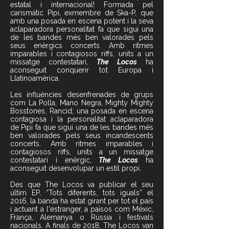
estatal i internacional! Formada pel
carismàtic Pipi, exmembre de Ska-P, que
amb una posada en escena potent i la seva
aclaparadora personalitat fa que sigui una
de les bandes més ben valorades pels
seus enèrgics concerts. Amb ritmes
imparables i contagiosos riffs, units a un
missatge contestatari,
The Locos
ha
aconseguit conquerir tot Europa i
Llatinoamèrica.
Les influències desenfrenades de grups
com La Polla, Mano Negra, Mighty Mighty
Bosstones, Rancid; una posada en escena
contagiosa i la personalitat aclaparadora
de Pipi fa que sigui una de les bandes més
ben valorades pels seus incandescents
concerts. Amb ritmes imparables i
contagiosos riffs, units a un missatge
contestatari i enèrgic,
The Locos
ha
aconseguit desenvolupar un estil propi.
Des que The Locos va publicar el seu
últim EP, “Tots diferents, tots iguals” el
2016, la banda ha estat girant per tot el país
i actuant a l'estranger, a països com Mèxic,
França, Alemanya o Rússia i festivals
nacionals. A finals de 2018, The Locos van