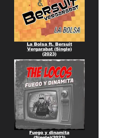
La Bolsa ft. Bersuit
Vergarabat (Single)
(2023)
Fuego y dinamita
(Single)(2023)